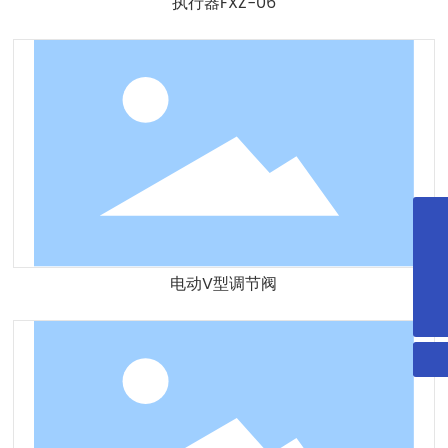
执行器FXZ-06
手机
13538248693
邮箱
chinatoyi@21cn.com
电动V型调节阀
业务咨询
0755-81773302